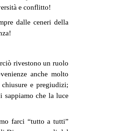
rsità e conflitto!
pre dalle ceneri della
nza!
erciò rivestono un ruolo
rovenienze anche molto
, chiusure e pregiudizi;
oi sappiamo che la luce
 farci “tutto a tutti”