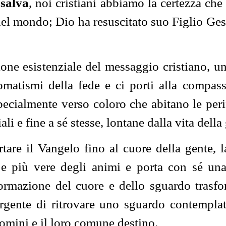
 salva
, noi cristiani abbiamo la certezza che 
del mondo; Dio ha resuscitato suo Figlio Gesù
one esistenziale del messaggio cristiano, un
omatismi della fede e ci porti alla compass
cialmente verso coloro che abitano le perife
li e fine a sé stesse, lontane dalla vita della
rtare il Vangelo fino al cuore della gente, 
e e più vere degli animi e porta con sé una
sformazione del cuore e dello sguardo trasf
rgente di ritrovare uno sguardo contemplat
uomini e il loro comune destino.