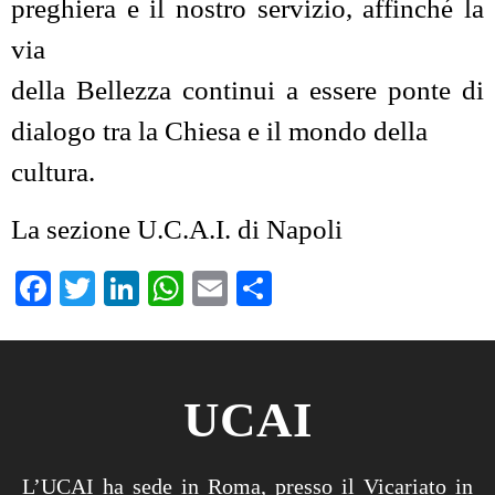
preghiera e il nostro servizio, affinché la
via
della Bellezza continui a essere ponte di
dialogo tra la Chiesa e il mondo della
cultura.
La sezione U.C.A.I. di Napoli
Facebook
Twitter
LinkedIn
WhatsApp
Email
Condividi
UCAI
L’UCAI ha sede in Roma, presso il Vicariato in