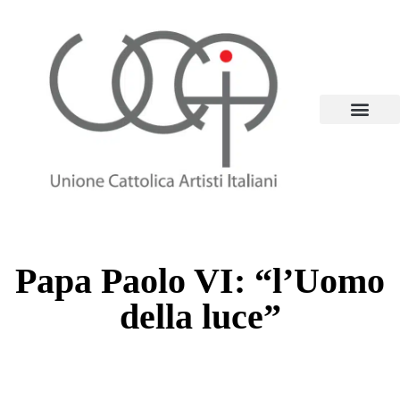
CHI SIAMO
LE SEZIO
ARTE E FEDE
L’UCAI E GLI ARTISTI NELLE PAROLE DEI
Papa Paolo VI: “l’Uomo
della luce”