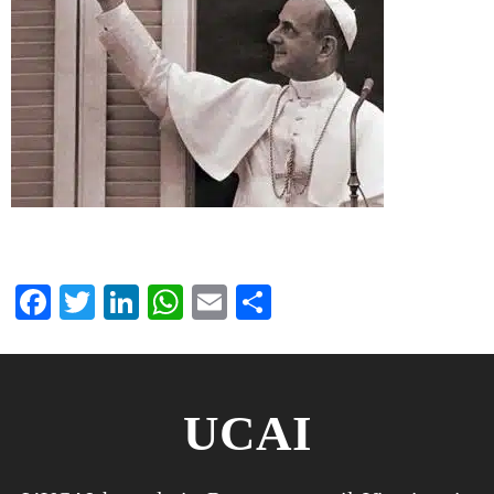
Facebook
Twitter
LinkedIn
WhatsApp
Email
Condividi
UCAI